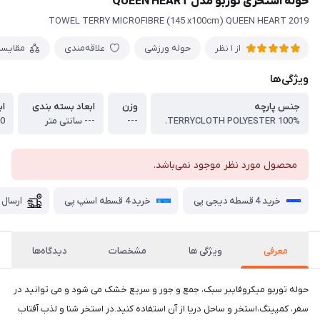
حوله استخری توربو مدل QUEEN HEART
TOWEL TERRY MICROFIBRE (145 x100cm) QUEEN HEART 2019
حوله ورزشی
علاقه‌مندی
مقایس
از 1 نظر
ویژگی‌ها
جنس پارچه
وزن
ابعاد بسته بندی
اب
TERRYCLOTH POLYESTER 100%.
---
--- سانتی متر
100 * 5
محصول مورد نظر موجود نمی‌باشد.
خرید 4 قسطه دیجی پی
خرید 4 قسطه اسنپ پی
ارسال 
معرفی
ویژگی ها
مشخصات
دیدگاه‌ها
حوله توربو میکروفایبر سبک، جمع و جور و سریع خشک می شود و می توانید در
سفر، کمپینگ،استخر و ساحل دریا از آن استفاده کنید.در استخر شنا و لذب آفتاب