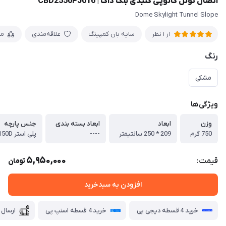
اتصال تونل کانوپی گنبدی بلک داگ | CBD2550PJ016
Dome Skylight Tunnel Slope
سایه بان کمپینگ
علاقه‌مندی
مق
از 1 نظر
رنگ
مشکی
ویژگی‌ها
وزن
ابعاد
ابعاد بسته بندی
جنس پارچه
750 گرم
209 * 250 سانتیمتر
----
پلی استر 150D
5,950,000
قیمت:
تومان
افزودن به سبدخرید
خرید 4 قسطه دیجی پی
خرید 4 قسطه اسنپ پی
ارسال 