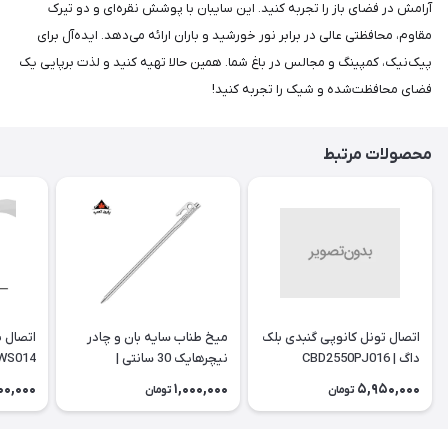
آرامش در فضای باز را تجربه کنید. این سایبان با پوشش نقره‌ای و دو تیرک
مقاوم، محافظتی عالی در برابر نور خورشید و باران ارائه می‌دهد. ایده‌آل برای
پیک‌نیک، کمپینگ و مجالس در باغ شما. همین حالا تهیه کنید و لذت برپایی یک
فضای محافظت‌شده و شیک را تجربه کنید!
محصولات مرتبط
اتصال تونل کانوپی گنبدی بلک
میخ طناب سایه بان و چادر
داگ | CBD2550PJ016
نیچرهایک 30 سانتی |
WS014
NH19PJ014
00,000
1,000,000
5,950,000
تومان
تومان