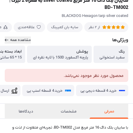
سایبان بلک داگ 16 متر مربع silver coated به همراه 2 تیرک |
BD-TM002
BLACKDOG Hexagon tarp silver coated
سایه بان کمپینگ
علاقه‌مندی
م
از 2 نظر
ویژگی‌ها
مشاهده همه
رنگ
پوشش
ابعاد بسته بن
سفید استخوانی
پارچه آکسفورد 150D با لایه نقره ای
15 * 65 سانتی متر
محصول مورد نظر موجود نمی‌باشد.
خرید 4 قسطه دیجی پی
خرید 4 قسطه اسنپ پی
ارسال 
معرفی
مشخصات
دیدگاه‌ها
با سایبان بلک داگ 16 متر مربع مدل BD-TM002، تجربه‌ای متفاوت از لذت و