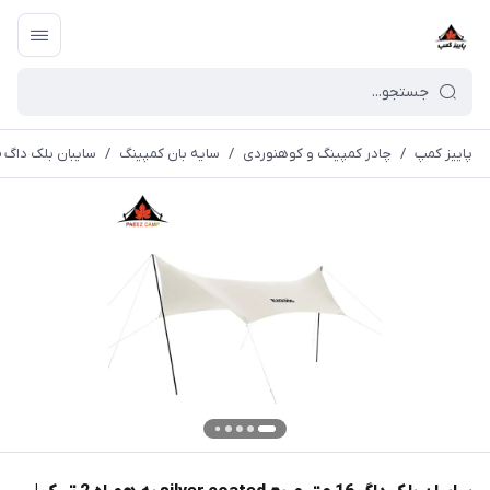
پاییز کمپ
/
چادر کمپینگ و کوهنوردی
/
سایه بان کمپینگ
/
سایبان بلک داگ 16 متر مربع silver coated به همراه 2 تیرک | BD-TM002