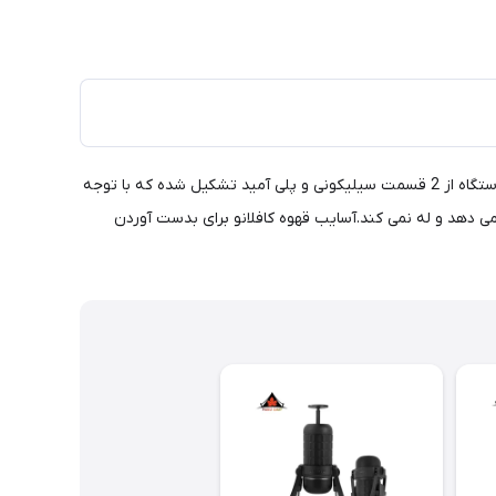
برای آسیاب قهوه در درجات مختلف پیشنهاد ما به شما Cafflano Krinder است.این آسیاب قهوه تنها 295 گرم وزن دارد و قابل حمل است.بدنه دستگاه از 2 قسمت سیلیکونی و پلی آمید تشکیل شده که با توجه
 می دهد و له نمی کند.آسایب قهوه کافلانو برای بدست آوردن