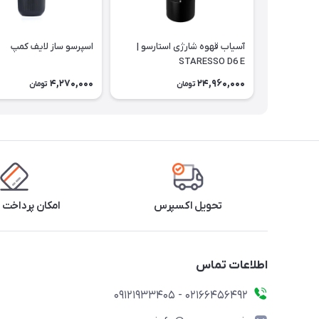
آسیاب قهوه شارژی استارسو |
اسپرسو ساز لایف کمپ
STARESSO D6 E
4,270,000
24,960,000
تومان
تومان
تحویل اکسپرس
امکان پرداخت 
اطلاعات تماس
02166456492 - 09121933405