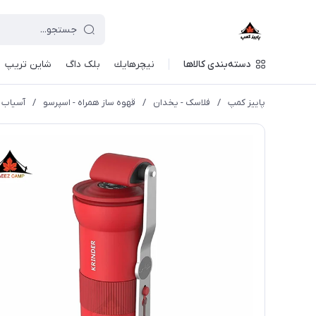
دسته‌بندی کالاها
نيچرهايك
بلک داگ
شاین تریپ
پاییز کمپ
/
فلاسک - یخدان
/
قهوه ساز همراه - اسپرسو
/
آسیاب قهو