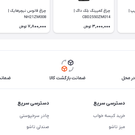
پ |
چراغ کمپینگ بلک داگ |
چراغ فانوس نیچرهایک |
NH21ZM008
CBD2550ZM014
7,800,000
3,000,000
تومان
تومان
در محل
ضمانت بازگشت کالا
ضمانت 
دسترسی سریع
دسترسی سریع
خرید کیسه خواب
چادر سرخپوستی
میز تاشو
صندلی تاشو