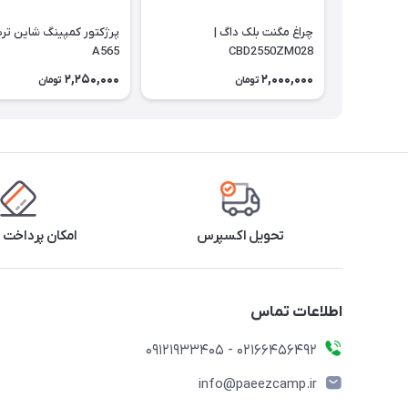
چراغ مگنت بلک داگ |
پرژکتور کمپینگ شاین تری
A565
CBD2550ZM028
2,250,000
2,000,000
تومان
تومان
تحویل اکسپرس
امکان پرداخت 
اطلاعات تماس
02166456492 - 09121933405
info@paeezcamp.ir