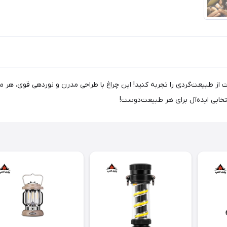
ایک مدل CNK2300DQ017، تجربه‌ای متفاوت از طبیعت‌گردی را تجربه کنید! این چراغ با طراحی مدرن و 
تخابی ایده‌آل برای هر طبیعت‌دوست!