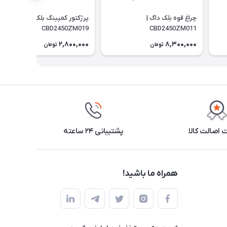
چراغ قوه بلک داگ |
پرژکتور کمپینگ بلک داگ |
CBD2450ZM019
CBD2450ZM011
2,800,000
8,300,000
تومان
تومان
اصالت کالا
پشتیبانی ۲۴ ساعته
همراه ما باشید!