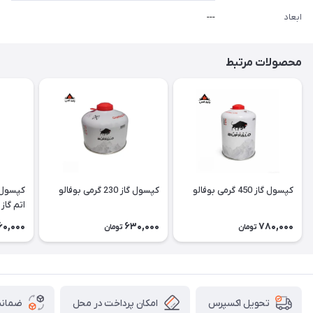
ابعاد
---
محصولات مرتبط
کپسول گاز 450 گرمی بوفالو
کپسول گاز 230 گرمی بوفالو
اتم گاز Atom Gaz
60,000
630,000
780,000
تومان
تومان
امکان پرداخت در محل
ضمانت
تحویل اکسپرس