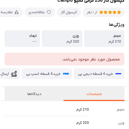
کپسول گاز 230 گرمی کمپو Campo
کپسول گاز
علاقه‌مندی
مقایسه
از 1 نظر
ویژگی‌ها
حجم
وزن
ابعاد
210 گرم
320 گرم
---
محصول مورد نظر موجود نمی‌باشد.
خرید 4 قسطه دیجی پی
خرید 4 قسطه اسنپ پی
ارسال 
مشخصات
دیدگاه‌ها
حجم
210 گرم
وزن
320 گرم