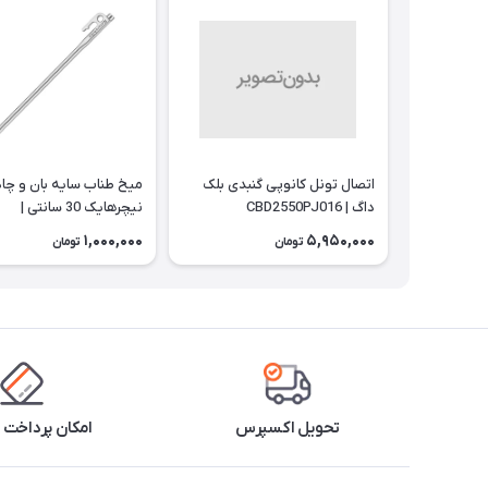
اتصال تونل کانوپی گنبدی بلک
میخ طناب سایه بان و چاد
داگ | CBD2550PJ016
نیچرهایک 30 سانتی |
NH19PJ014
1,000,000
5,950,000
تومان
تومان
تحویل اکسپرس
امکان پرداخت 