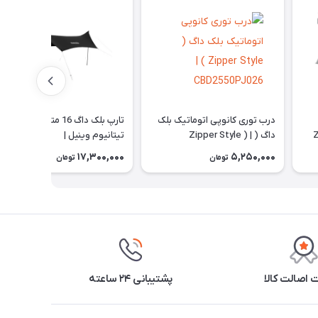
درب توری کانوپی اتوماتیک بلک
تارپ بلک داگ 16 متر مربع
 |
داگ ( Zipper Style ) |
تیتانیوم وینیل |
CBD2450WS023
CBD2550PJ026
17,300,000
5,250,000
تومان
تومان
اصالت کالا
پشتیبانی ۲۴ ساعته