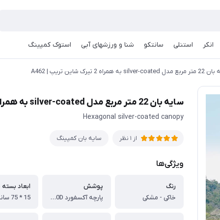
انکر
استنلی
سانتکو
شنا و ورزشهای آبی
استوک کمپینگ
silver-coa به همراه 2 تیرک شاین تریپ | A462
سایه بان 22 متر مربع مدل silver-coated به همراه 2 تیرک شاین تریپ | A462
Hexagonal silver-coated canopy
سایه بان کمپینگ
از 1 نظر
ویژگی‌ها
رنگ
پوشش
ابعاد بسته 
خاکی - مشکی
پارچه آکسفورد 210D با لایه نقره ای
15 * 75 سانتی متر