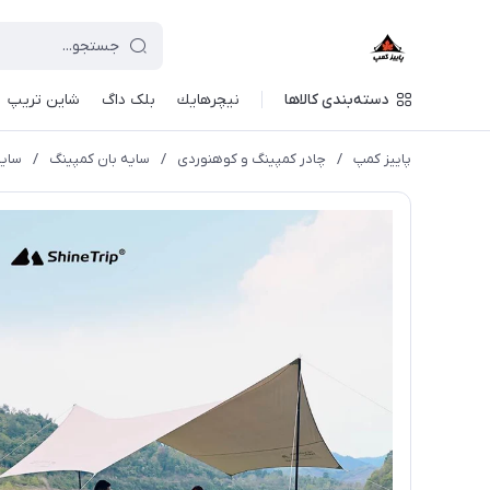
دسته‌بندی کالاها
نيچرهايك
بلک داگ
شاین تریپ
پاییز کمپ
/
چادر کمپینگ و کوهنوردی
/
سایه بان کمپینگ
/
سایه بان 22 متر مربع مدل ted