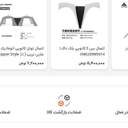
ر
اتصال بین 2 کانوپی بلک داگ |
اتصال تونل کانوپی اتوماتیک
CNK230WS014
شاین تریپ ( Zipper Style )
A502
6,200,000
5,400,000
تومان
تومان
در محل
ضمانت بازگشت کالا
ضمانت 