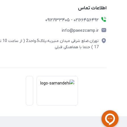
اطلاعات تماس
02166456492 - 09121933405
info@paeezcamp.ir
تهران،ضلع شرقی میدان منیریه،پلاک5،واحد2
17 ) حتما با هماهنگی قبلی