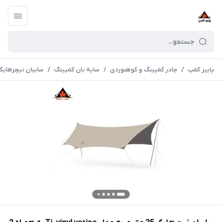
پاییز کمپ
/
چادر کمپینگ و کوهنوردی
/
سایه بان کمپینگ
/
سایبان نیچرهایک 35 متر مربع مدل Ti-vinyl veriso به همراه 2 تیرک | 004