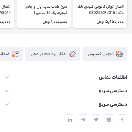
اتصال تونل کانوپی گنبدی بلک
میخ طناب سایه بان و چادر
داگ | CBD2550PJ016
نیچرهایک 30 سانتی |
WS014
NH19PJ014
00,000
1,000,000
5,950,000
تومان
تومان
امکان پرداخت در محل
ضمانت
تحویل اکسپرس
اطلاعات تماس
02166456492 - 09121933405
دسترسی سریع
info@paeezcamp.ir
خرید کیسه خواب
دسترسی سریع
تهران،ضلع شرقی میدان منیریه،پلاک5،واحد2 ( از ساعت 10 تا 17 )
میز تاشو
چادر سرخپوستی
حتما با هماهنگی قبلی
چادر بادی
صندلی تاشو