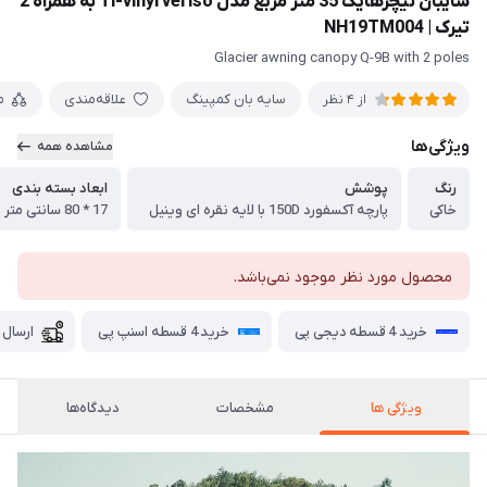
سایبان نیچرهایک 35 متر مربع مدل Ti-vinyl veriso به همراه 2
تیرک | NH19TM004
Glacier awning canopy Q-9B with 2 poles
سایه بان کمپینگ
علاقه‌مندی
م
از 4 نظر
ویژگی‌ها
مشاهده همه
رنگ
پوشش
ابعاد بسته بندی
خاکی
پارچه آکسفورد 150D با لایه نقره ای وینیل
17 * 80 سانتی متر
محصول مورد نظر موجود نمی‌باشد.
خرید 4 قسطه دیجی پی
خرید 4 قسطه اسنپ پی
ارسال 
ویژگی ها
مشخصات
دیدگاه‌ها