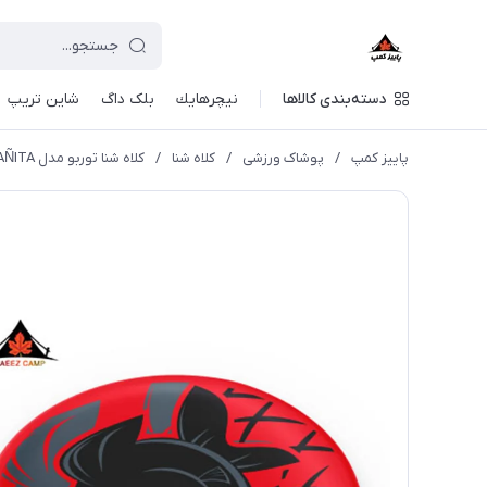
دسته‌بندی کالاها
نيچرهايك
بلک داگ
شاین تریپ
پاییز کمپ
/
پوشاک ورزشی
/
کلاه شنا
/
کلاه شنا توربو مدل TURBO SILICONE CAP 'SUEDE PIRAÑITA