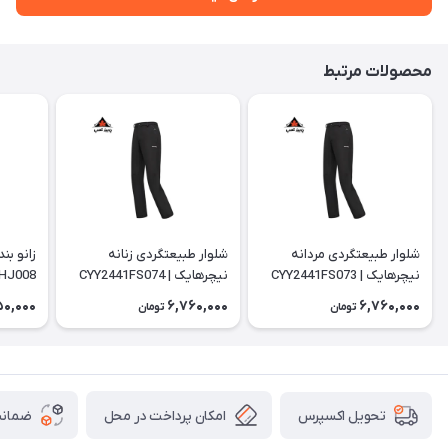
محصولات مرتبط
شلوار طبیعتگردی مردانه
شلوار طبیعتگردی زنانه
زانو بن
نیچرهایک | CYY2441FS073
نیچرهایک | CYY2441FS074
HJ008
50,000
6,760,000
6,760,000
تومان
تومان
امکان پرداخت در محل
ضمانت
تحویل اکسپرس