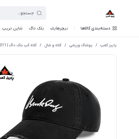
دسته‌بندی کالاها
نيچرهايك
بلک داگ
شاین تریپ
پاییز کمپ
/
پوشاک ورزشی
/
کلاه و شال
/
کلاه کپ بلک داگ | CBD2550FS011