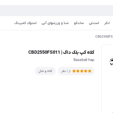
انکر
استنلی
سانتکو
شنا و ورزشهای آبی
استوک کمپینگ
کلاه کپ بلک داگ | CBD2550FS011
Baseball hap
کلاه و شال
از 1 نظر