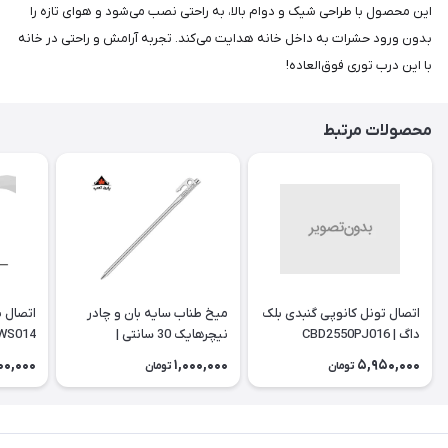
این محصول با طراحی شیک و دوام بالا، به راحتی نصب می‌شود و هوای تازه را
بدون ورود حشرات به داخل خانه هدایت می‌کند. تجربه آرامش و راحتی در خانه
با این درب توری فوق‌العاده!
محصولات مرتبط
اتصال تونل کانوپی گنبدی بلک
میخ طناب سایه بان و چادر
داگ | CBD2550PJ016
نیچرهایک 30 سانتی |
WS014
NH19PJ014
00,000
1,000,000
5,950,000
تومان
تومان