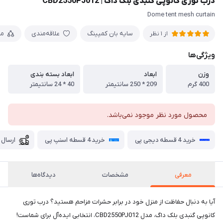
درب توری کانوپی گنبدی بلک داگ | CBD2550PJ012
Dome tent mesh curtain
سایه بان کمپینگ
علاقه‌مندی
مق
از 1 نظر
ویژگی‌ها
وزن
ابعاد
ابعاد بسته بندی
400 گرم
209 * 250 سانتیمتر
40 * 24 سانتیمتر
محصول مورد نظر موجود نمی‌باشد.
خرید 4 قسطه دیجی پی
خرید 4 قسطه اسنپ پی
ارسال 
معرفی
مشخصات
دیدگاه‌ها
آیا به دنبال حفاظت از منزل خود در برابر حشرات مزاحم هستید؟ درب توری
کانوپی گنبدی بلک داگ، مدل CBD2550PJ012، انتخابی ایده‌آل برای شماست!