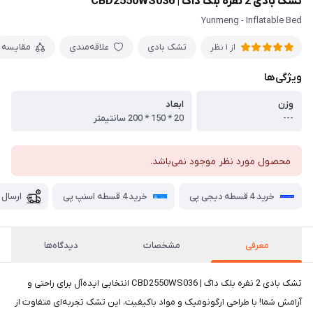
تشک بادی 2 نفره بلک داگ | CBD2550WS036
Yunmeng - Inflatable Bed
تشک بادی
علاقه‌مندی
مقایسه
از 1 نظر
ویژگی‌ها
وزن
ابعاد
---
20 * 150 * 200 سانتیمتر
محصول مورد نظر موجود نمی‌باشد.
خرید 4 قسطه دیجی پی
خرید 4 قسطه اسنپ پی
ارسال 
معرفی
مشخصات
دیدگاه‌ها
تشک بادی 2 نفره بلک داگ | CBD2550WS036 انتخابی ایده‌آل برای راحتی و
آرامش شما! با طراحی ارگونومیک و مواد باکیفیت، این تشک تجربه‌ای متفاوت از