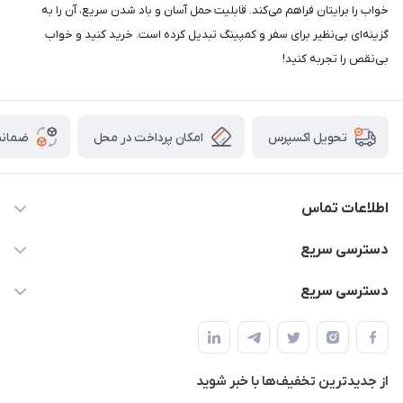
خواب را برایتان فراهم می‌کند. قابلیت حمل آسان و باد شدن سریع، آن را به
گزینه‌ای بی‌نظیر برای سفر و کمپینگ تبدیل کرده است. خرید کنید و خواب
بی‌نقص را تجربه کنید!
امکان پرداخت در محل
ضمانت
تحویل اکسپرس
اطلاعات تماس
02166456492 - 09121933405
دسترسی سریع
info@paeezcamp.ir
خرید کیسه خواب
دسترسی سریع
تهران،ضلع شرقی میدان منیریه،پلاک5،واحد2 ( از ساعت 10 تا 17 )
میز تاشو
چادر سرخپوستی
حتما با هماهنگی قبلی
چادر بادی
صندلی تاشو
ننو
از جدید‌ترین تخفیف‌ها با‌ خبر شوید
سایه بان کمپینگ