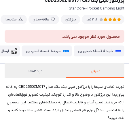
پرژکتور مینی بلک داگ | CBD2550ZM017
Star Core - Pocket Camping Light
پرژکتور
علاقه‌مندی
مقایسه
از 2 نظر
محصول مورد نظر موجود نمی‌باشد.
خرید 4 قسطه دیجی پی
خرید 4 قسطه اسنپ پی
ارسال 
معرفی
دیدگاه‌ها
تجربه تماشای سینما را با پرژکتور مینی بلک داگ مدل CBD2550ZM017 به خانه
بیاورید! این پرژکتور با وضوح بالا و اندازه کوچک، کیفیت تصویر فوق‌العاده‌ای
ارائه می‌دهد. نصب آسان و قابلیت اتصال به دستگاه‌های مختلف، این محصول
را به انتخابی ایده‌آل برای هر فضایی تبدیل کرده است. همین حالا خرید کنید و
لذت ببرید!