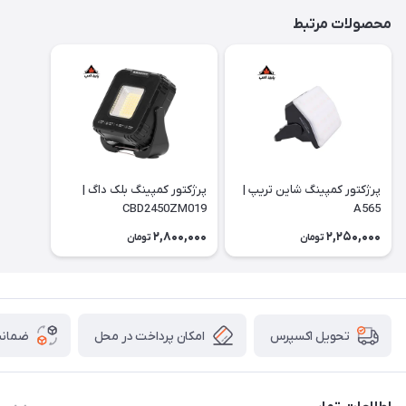
محصولات مرتبط
پرژکتور کمپینگ شاین تریپ |
پرژکتور کمپینگ بلک داگ |
CBD2450ZM019
A565
2,800,000
2,250,000
تومان
تومان
امکان پرداخت در محل
ضمانت
تحویل اکسپرس