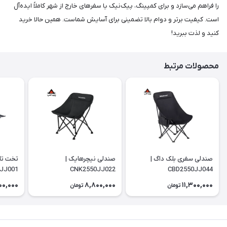
را فراهم می‌سازد و برای کمپینگ، پیک‌نیک یا سفرهای خارج از شهر کاملاً ایده‌آل
است. کیفیت برتر و دوام بالا تضمینی برای آسایش شماست. همین حالا خرید
کنید و لذت ببرید!
محصولات مرتبط
صندلی سفری بلک داگ |
صندلی نیچرهایک |
تخت تا
JJ001
CNK2550JJ022
CBD2550JJ044
00,000
8,800,000
11,300,000
تومان
تومان