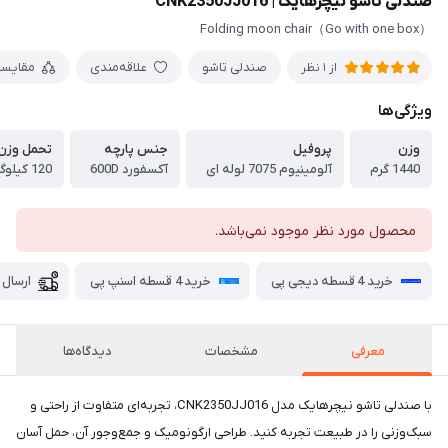
صندلی تاشو نیچرهایک | CNK2350JJ016
（Go with one box）Folding moon chair
صندلی تاشو
علاقه‌مندی
مقایس
از 1 نظر
ویژگی‌ها
وزن
پروفیل
جنس پارچه
تحمل وزن
1440 گرم
آلومینیوم 7075 لوله ای
آکسفورد 600D
120 کیلوگرم
محصول مورد نظر موجود نمی‌باشد.
خرید 4 قسطه دیجی پی
خرید 4 قسطه اسنپ پی
ارسال 
معرفی
مشخصات
دیدگاه‌ها
با صندلی تاشو نیچرهایک مدل CNK2350JJ016، تجربه‌ای متفاوت از راحتی و
سبک‌وزنی را در طبیعت تجربه کنید. طراحی ارگونومیک و جمع‌وجور آن، حمل آسان