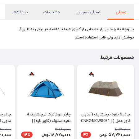
معرفی
معرفی تصویری
مشخصات
دیدگاه‌ها
با توجه به چندین بار جابجایی از کشور مبدا تا مقصد در برخی نقاط پارگی
پوشش دارد ولی قابل استفاده است.
محصولات مرتبط
چادر 6 نفره نیچرهایک ( بدون
چادر اتوماتیک نیچرهایک 4
چادر حم
کاور حمل ) | CNK2450WS031
نفره استوک (کاور پاره) |
بدون کا
002-P
NH21zp008
,100,000
21,690,000
60,120,000
60,000
18,720,000
57,720,000
14٪
4٪
تومان
تومان