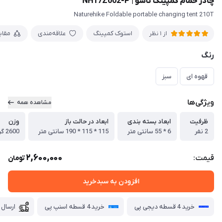
چادر حمام کمپینگ تاشو | NH17Z002-P
Naturehike Foldable portable changing tent 210T
استوک کمپینگ
علاقه‌مندی
مقا
از 1 نظر
رنگ
قهوه ای
سبز
ویژگی‌ها
مشاهده همه
ظرفیت
ابعاد بسته بندی
ابعاد در حالت باز
وزن
2 نفر
6 * 55 سانتی متر
115 * 115 * 190 سانتی متر
2600 گرم
2,600,000
قیمت:
تومان
افزودن به سبدخرید
خرید 4 قسطه دیجی پی
خرید 4 قسطه اسنپ پی
ارسال 