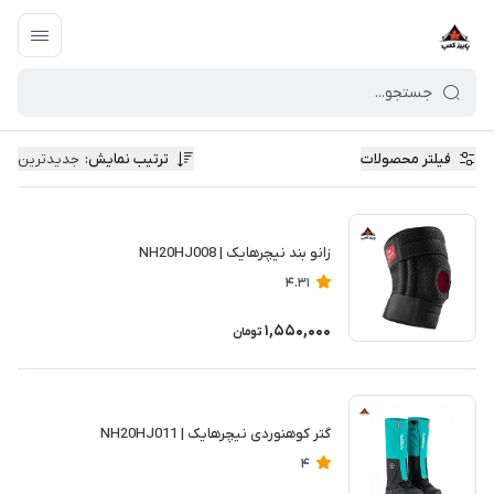
فیلتر محصولات
ترتیب نمایش
:
جدیدترین
زانو بند نیچرهایک | NH20HJ008
4.31
1,550,000
تومان
گتر کوهنوردی نیچرهایک | NH20HJ011
4