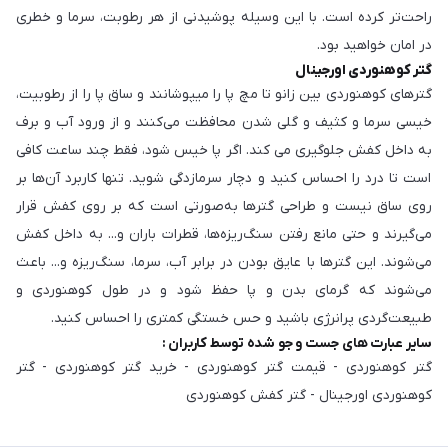
راحت‌تر کرده است. با این وسیله پوشیدنی از هر رطوبت، سرما و خطری
در امان خواهید بود.
گتر کوهنوردی اورجینال
گترهای کوهنوردی بین زانو تا مچ پا را میپوشانند و ساق پا را از رطوبیت،
خیسی سرما و کثیف و گلی شدن محافظت می‌کنند و از ورود آب و برف
به داخل کفش جلوگیری می کند. اگر پا خیس شود، فقط چند ساعت کافی
است تا درد را احساس کنید و دچار سرمازدگی شوید. تنها کاربرد آن‌ها بر
روی ساق نیست و طراحی گترها به‌صورتی است که بر روی کفش قرار
می‌گیرند و حتی مانع رفتن سنگ‌ریزه‌ها، قطرات باران و... به داخل کفش
می‌شوند. این گترها با عایق بودن در برابر آب، سرما، سنگ‌ریزه و... باعث
می‌شوند که گرمای بدن و پا حفظ شود و در طول کوهنوردی و
طبیعت‌گردی پرانرژی باشید و حس خستگی کمتری را احساس کنید.
سایر عبارت های جست و جو شده توسط کاربران :
گتر کوهنوردی - قیمت گتر کوهنوردی - خرید گتر کوهنوردی - گتر
کوهنوردی اورجینال - گتر کفش کوهنوردی