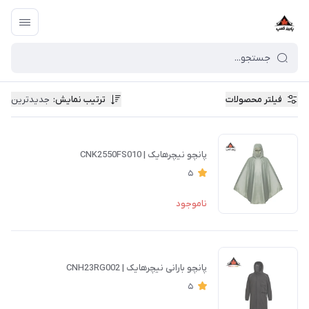
فیلتر محصولات
ترتیب نمایش
:
جدیدترین
پانچو نیچرهایک | CNK2550FS010
5
ناموجود
پانچو بارانی نیچرهایک | CNH23RG002
5