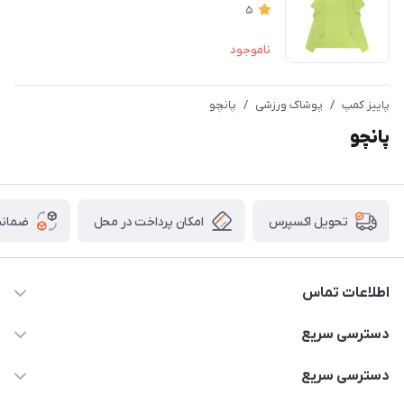
5
ناموجود
پاییز کمپ
/
پوشاک ورزشی
/
پانچو
پانچو
امکان پرداخت در محل
ضمانت
تحویل اکسپرس
اطلاعات تماس
02166456492 - 09121933405
دسترسی سریع
info@paeezcamp.ir
خرید کیسه خواب
دسترسی سریع
تهران،ضلع شرقی میدان منیریه،پلاک5،واحد2 ( از ساعت 10 تا 17 )
میز تاشو