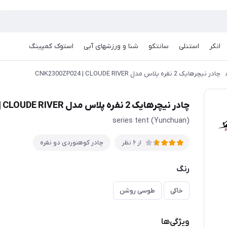
انکر
استنلی
سانتکو
شنا و ورزشهای آبی
استوک کمپینگ
چادر نیچرهایک 2 نفره پلاس مدل CNK2300ZP024 | CLOUDE RIVER
چادر نیچرهایک 2 نفره پلاس مدل CNK2300ZP024 | CLOUDE RIVER
(Yunchuan) series tent
چادر کوهنوردی دو نفره
از 6 نظر
رنگ
خاکی
طوسی روشن
ویژگی‌ها