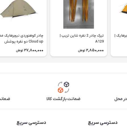
یچرهایک |
تیرک چادر 2 نفره شاین تریپ |
چادر کوهنوردی نیچرهایک مد
A129
Cloud up دو نفره پوشش
CNK2350WS020 | 20D
27,800,000
2,850,000
تومان
تومان
در محل
ضمانت بازگشت کالا
ضمانت 
دسترسی سریع
دسترسی سریع