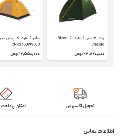
چادر هاسکی 2 نفره | Bizam 2
چادر 2 نفره تک پوش ن
CNK2450WS030
Classic
12,550,000
23,820,000
تومان
تومان
تحویل اکسپرس
امکان پرداخت 
اطلاعات تماس