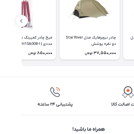
ل
چادر نیچرهایک مدل Star River
میخ چادر کمپینگ نیچرهایک 8
دو نفره پوشش
عددی | NH15A008-I
CNK2450WS022 | 15D
850,000
37,550,000
تومان
تومان
اصالت کالا
پشتیبانی ۲۴ ساعته
همراه ما باشید!