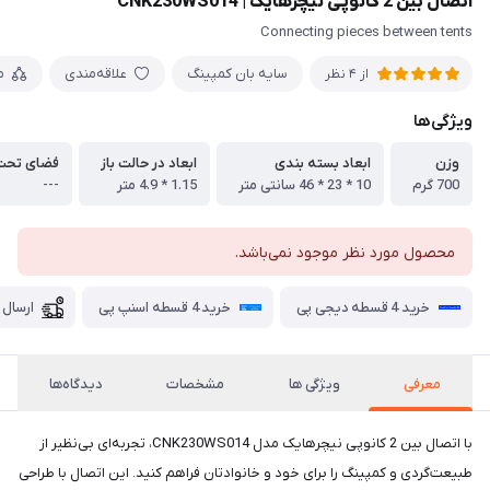
اتصال بین 2 کانوپی نیچرهایک | CNK230WS014
Connecting pieces between tents
سایه بان کمپینگ
علاقه‌مندی
م
از 4 نظر
ویژگی‌ها
وزن
ابعاد بسته بندی
ابعاد در حالت باز
فضای تح
700 گرم
10 * 23 * 46 سانتی متر
1.15 * 4.9 متر
---
محصول مورد نظر موجود نمی‌باشد.
خرید 4 قسطه دیجی پی
خرید 4 قسطه اسنپ پی
ارسال 
معرفی
ویژگی ها
مشخصات
دیدگاه‌ها
با اتصال بین 2 کانوپی نیچرهایک مدل CNK230WS014، تجربه‌ای بی‌نظیر از
طبیعت‌گردی و کمپینگ را برای خود و خانوادتان فراهم کنید. این اتصال با طراحی