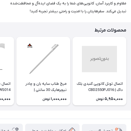
مقاوم و کاربرد آسان، کانوپی‌های شما را به یک فضای ایده‌آل و محافظت‌شده
تبدیل می‌کند. سفرهایتان را با امنیت و راحتی بیشتر تجربه کنید!
محصولات مرتبط
اتصال تونل کانوپی گنبدی بلک
میخ طناب سایه بان و چادر
داگ | CBD2550PJ016
نیچرهایک 30 سانتی |
WS014
NH19PJ014
00,000
1,000,000
5,950,000
تومان
تومان