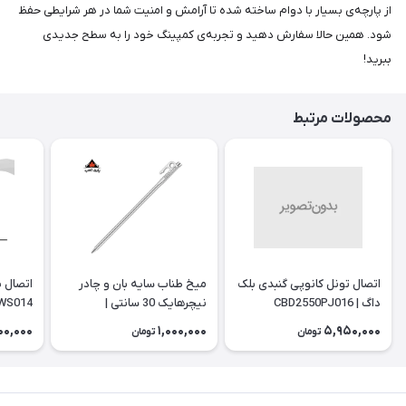
از پارچه‌ی بسیار با دوام ساخته شده تا آرامش و امنیت شما در هر شرایطی حفظ
شود. همین حالا سفارش دهید و تجربه‌ی کمپینگ خود را به سطح جدیدی
ببرید!
محصولات مرتبط
اتصال تونل کانوپی گنبدی بلک
میخ طناب سایه بان و چادر
داگ | CBD2550PJ016
نیچرهایک 30 سانتی |
WS014
NH19PJ014
00,000
1,000,000
5,950,000
تومان
تومان