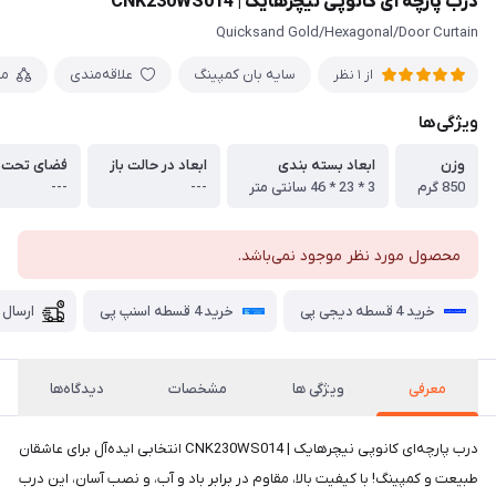
درب پارچه ای کانوپی نیچرهایک | CNK230WS014
Quicksand Gold/Hexagonal/Door Curtain
سایه بان کمپینگ
علاقه‌مندی
مق
از 1 نظر
ویژگی‌ها
وزن
ابعاد بسته بندی
ابعاد در حالت باز
فضای تحت
850 گرم
3 * 23 * 46 سانتی متر
---
---
محصول مورد نظر موجود نمی‌باشد.
خرید 4 قسطه دیجی پی
خرید 4 قسطه اسنپ پی
ارسال 
معرفی
ویژگی ها
مشخصات
دیدگاه‌ها
درب پارچه‌ای کانوپی نیچرهایک | CNK230WS014 انتخابی ایده‌آل برای عاشقان
طبیعت و کمپینگ! با کیفیت بالا، مقاوم در برابر باد و آب، و نصب آسان، این درب