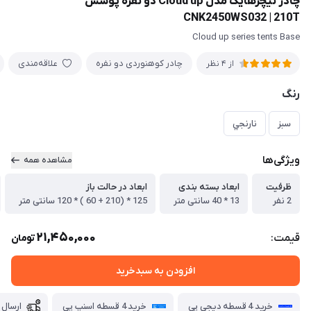
چادر نیچرهایک مدل Cloud up دو نفره پوشش
CNK2450WS032 | 210T
Cloud up series tents Base
چادر کوهنوردی دو نفره
علاقه‌مندی
از 4 نظر
رنگ
سبز
نارنجي
ویژگی‌ها
مشاهده همه
ظرفیت
ابعاد بسته بندی
ابعاد در حالت باز
2 نفر
13 * 40 سانتی متر
125 * (210 + 60 ) * 120 سانتی متر
21,450,000
قیمت:
تومان
افزودن به سبدخرید
خرید 4 قسطه دیجی پی
خرید 4 قسطه اسنپ پی
ارسال 