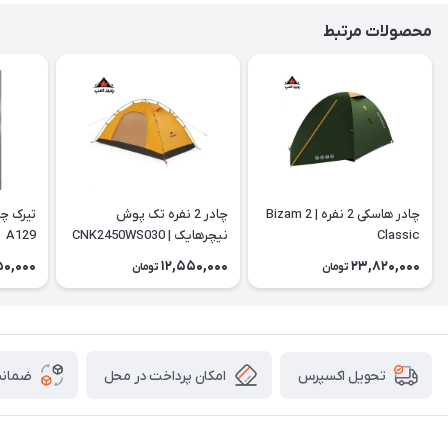
محصولات مرتبط
چادر هاسکی 2 نفره | Bizam 2
چادر 2 نفره تک پوش
Classic
نیچرهایک | CNK2450WS030
A129
50,000
12,550,000
23,820,000
تومان
تومان
امکان پرداخت در محل
ضمانت
تحویل اکسپرس