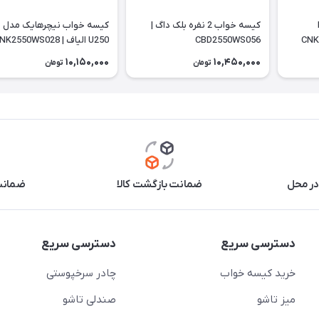
L
کیسه خواب 2 نفره بلک داگ |
کیسه خواب نیچرهایک مدل
CBD2550WS056
U250 الیاف | CNK2550WS028
10,150,000
10,450,000
تومان
تومان
در محل
ضمانت بازگشت کالا
ضمانت 
دسترسی سریع
دسترسی سریع
خرید کیسه خواب
چادر سرخپوستی
میز تاشو
صندلی تاشو