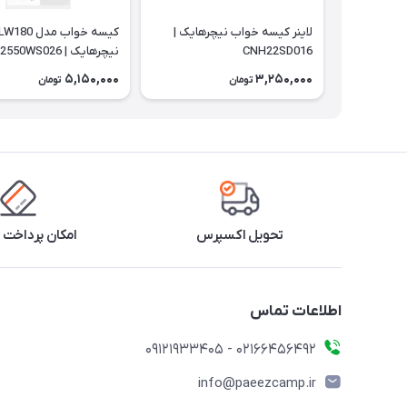
لاینر کیسه خواب نیچرهایک |
کیسه خواب مدل W180
CNH22SD016
نیچرهایک | CNK2550WS026
5,150,000
3,250,000
تومان
تومان
تحویل اکسپرس
امکان پرداخت 
اطلاعات تماس
02166456492 - 09121933405
info@paeezcamp.ir