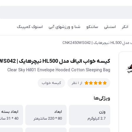
انکر
استنلی
سانتکو
شنا و ورزشهای آبی
استوک کمپینگ
| CNK2450WS042
کیسه خواب الیاف مدل HL500 نیچرهایک | CNK2450WS042
Clear Sky Hill01 Envelope Hooded Cotton Sleeping Bag
کیسه خواب
از 1 نظر
ویژگی‌ها
وزن
ابعاد
ابعاد بسته 
2.7 کیلوگرم
80 * 220 سانتیمتر
40 * 31 سانتیمتر