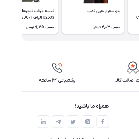
پتو سفری هپی کمپ
کیسه خواب نیچرهایک مدل
U250S الیاف | NH20MSD07
9,750,000
2,030,000
تومان
تومان
اصالت کالا
پشتیبانی ۲۴ ساعته
همراه ما باشید!