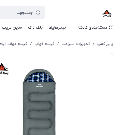
دسته‌بندی کالاها
نيچرهايك
بلک داگ
شاین تریپ
پاییز کمپ
/
تجهیزات استراحت
/
کیسه خواب
/
کیسه خواب الیاف مدل HL500 نیچرهایک 