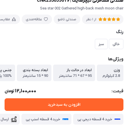
صندلی مسافرتی نیچرهایک | CNK2550JJ019
Sea star 002 Gathered high-back mesh moon chair
صندلی تاشو
علاقه‌مندی
مقایس
از 1 نظر
رنگ
خاکی
سبز
ویژگی‌ها
وزن
ابعاد در حالت باز
ابعاد بسته بندی
جنس پا
2.8 کیلوگرم
95 * 67 * 71 سانتیمتر
90 * 15 سانتیمتر
100% پلی استر
12,100,000
قیمت:
تومان
افزودن به سبدخرید
خرید 4 قسطه دیجی پی
خرید 4 قسطه اسنپ پی
ارسال 