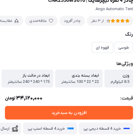
چادر 4 نفره نیچرهایک | CNK2550WS010
Ango Automatic Tent
چادر آفرود
علاقه‌مندی
مقایسه
از 3 نظر
رنگ
طوسی
قهوه ای
ویژگی‌ها
وزن
ابعاد بسته بندی
ابعاد در حالت باز
8.5 کیلوگرم
22 * 22 * 100 سانتیمتر
175 * 240 * 240 سانتیمتر
34,120,000
قیمت:
تومان
افزودن به سبدخرید
خرید 4 قسطه دیجی پی
خرید 4 قسطه اسنپ پی
ارسال 