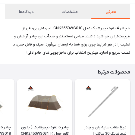
معرفی
مشخصات
دیدگاه‌ها
با چادر 4 نفره نیچرهایک مدل CNK2550WS010، تجربه‌ای بی‌نظیر از
طبیعت‌گردی خواهید داشت. طراحی مستحکم و ضدآب این چادر، آرامش و
امنیت را در هر شرایط جوی برای شما به ارمغان می‌آورد. سبک و قابل حمل، با
نصب سریع و آسان. بهترین انتخاب برای ماجراجویی‌های خانوادگی!
محصولات مرتبط
میخ طناب سایه بان و چادر
چادر 6 نفره نیچرهایک ( بدون
چ
نیچرهایک 30 سانتی |
کاور حمل ) | CNK2450WS031
WS018