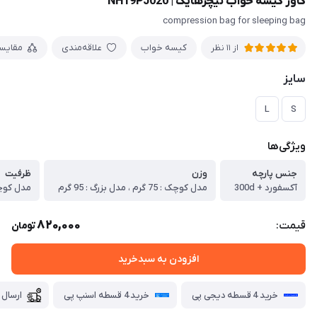
کاور کیسه خواب نیچرهایک | NH19PJ020
compression bag for sleeping bag
کیسه خواب
علاقه‌مندی
مقایس
از 11 نظر
سایز
L
S
ویژگی‌ها
جنس پارچه
وزن
ظرفیت
آکسفورد + 300d
مدل کوچک : 75 گرم ، مدل بزرگ : 95 گرم
820,000
قیمت:
تومان
افزودن به سبدخرید
خرید 4 قسطه دیجی پی
خرید 4 قسطه اسنپ پی
ارسال 