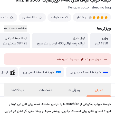
کیسه خواب الیاف مدل P400 نیچرهایک | NH21MSD03
Penguin cotton sleeping bag
کیسه خواب
علاقه‌مندی
مقایس
از 5 نظر
ویژگی‌ها
مشاهده همه
وزن
نوع عایق
ابعاد بسته بندی
1850 گرم
الیاف پنبه تراکم 400 گرم بر متر مربع
28 * 38 سانتی متر
محصول مورد نظر موجود نمی‌باشد.
خرید 4 قسطه دیجی پی
خرید 4 قسطه اسنپ پی
ارسال 
معرفی
ویژگی ها
مشخصات
دیدگاه‌ها
کیسه خواب پنگوئنی از Naturehike با طراحی ساخته شده برای افزودن گرما و
ایجاد فضای کافی برای انعطاف پذیری بیشتر سینه و پاها، حتی اگر مدل مومیایی