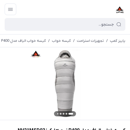
پاییز کمپ
/
تجهیزات استراحت
/
کیسه خواب
/
کیسه خواب الیاف مدل P400 نیچرهایک | NH21MSD03