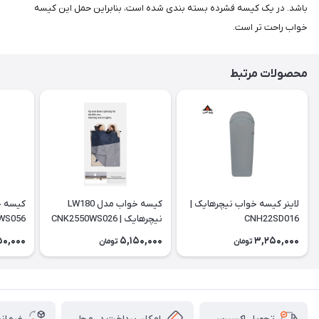
باشد. در یک کیسه فشرده بسته بندی شده است، بنابراین حمل این کیسه
خواب راحت تر است.
محصولات مرتبط
لاینر کیسه خواب نیچرهایک |
کیسه خواب مدل LW180
CNH22SD016
نیچرهایک | CNK2550WS026
WS056
50,000
5,150,000
3,250,000
تومان
تومان