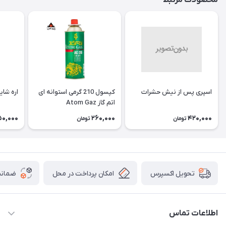
محصولات مرتبط
اسپری پس از نیش حشرات
کپسول 210 گرمی استوانه ای
اره شاین 
اتم گاز Atom Gaz
0,000
260,000
420,000
تومان
تومان
امکان پرداخت در محل
ضمانت
تحویل اکسپرس
اطلاعات تماس