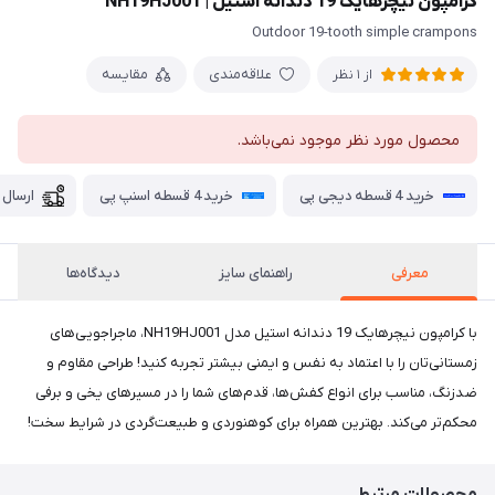
کرامپون نیچرهایک 19 دندانه استیل | NH19HJ001
Outdoor 19-tooth simple crampons
علاقه‌مندی
مقایسه
از 1 نظر
محصول مورد نظر موجود نمی‌باشد.
خرید 4 قسطه دیجی پی
خرید 4 قسطه اسنپ پی
ارسال 
معرفی
راهنمای سایز
دیدگاه‌ها
با کرامپون نیچرهایک 19 دندانه استیل مدل NH19HJ001، ماجراجویی‌های
زمستانی‌تان را با اعتماد به نفس و ایمنی بیشتر تجربه کنید! طراحی مقاوم و
ضدزنگ، مناسب برای انواع کفش‌ها، قدم‌های شما را در مسیرهای یخی و برفی
محکم‌تر می‌کند. بهترین همراه برای کوهنوردی و طبیعت‌گردی در شرایط سخت!