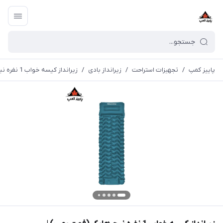
پاییز کمپ
/
تجهیزات استراحت
/
زیرانداز بادی
/
زیرانداز کیسه خواب 1 نفره نیچرهایک (فوت پمپ) | CNK2550WS019