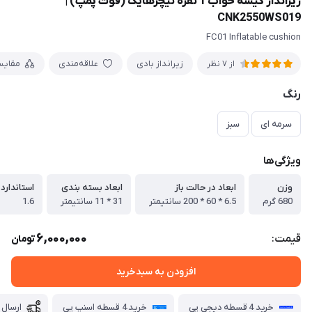
زیرانداز کیسه خواب 1 نفره نیچرهایک (فوت پمپ) |
CNK2550WS019
FC01 Inflatable cushion
زیرانداز بادی
علاقه‌مندی
مقایس
از 7 نظر
رنگ
سرمه ای
سبز
ویژگی‌ها
وزن
ابعاد در حالت باز
ابعاد بسته بندی
استاندارد R-Value
680 گرم
6.5 * 60 * 200 سانتیمتر
31 * 11 سانتیمتر
1.6
6,000,000
قیمت:
تومان
افزودن به سبدخرید
خرید 4 قسطه دیجی پی
خرید 4 قسطه اسنپ پی
ارسال 