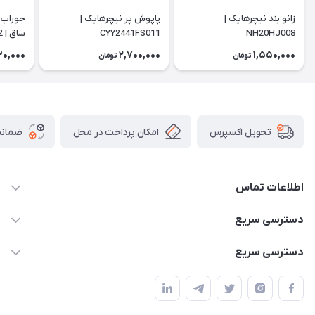
زانو بند نیچرهایک |
پاپوش پر نیچرهایک |
جوراب 
NH20HJ008
CYY2441FS011
ساق | NH20FS002
0,000
2,700,000
1,550,000
تومان
تومان
امکان پرداخت در محل
ضمانت
تحویل اکسپرس
اطلاعات تماس
02166456492 - 09121933405
دسترسی سریع
info@paeezcamp.ir
خرید کیسه خواب
دسترسی سریع
تهران،ضلع شرقی میدان منیریه،پلاک5،واحد2 ( از ساعت 10 تا 17 )
میز تاشو
چادر سرخپوستی
حتما با هماهنگی قبلی
چادر بادی
صندلی تاشو