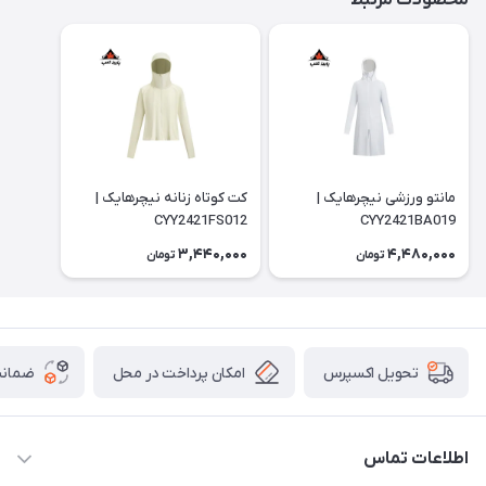
محصولات مرتبط
مانتو ورزشی نیچرهایک |
کت کوتاه زنانه نیچرهایک |
CYY2421FS012
CYY2421BA019
3,440,000
4,480,000
تومان
تومان
امکان پرداخت در محل
ضمانت
تحویل اکسپرس
اطلاعات تماس