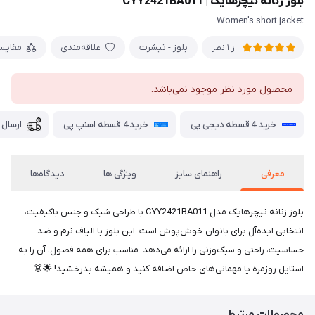
بلوز زنانه نیچرهایک | CYY2421BA011
Women's short jacket
بلوز - تیشرت
علاقه‌مندی
مقایس
از 1 نظر
محصول مورد نظر موجود نمی‌باشد.
خرید 4 قسطه دیجی پی
خرید 4 قسطه اسنپ پی
ارسال 
معرفی
راهنمای سایز
ویژگی ها
دیدگاه‌ها
بلوز زنانه نیچرهایک مدل CYY2421BA011 با طراحی شیک و جنس باکیفیت،
انتخابی ایده‌آل برای بانوان خوش‌پوش است. این بلوز با الیاف نرم و ضد
حساسیت، راحتی و سبک‌وزنی را ارائه می‌دهد. مناسب برای همه فصول، آن را به
استایل روزمره یا مهمانی‌های خاص اضافه کنید و همیشه بدرخشید! 🌟👗