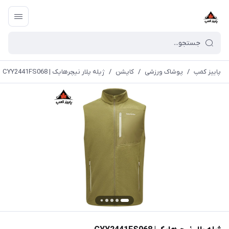
پاییز کمپ
/
پوشاک ورزشی
/
کاپشن
/
ژیله پلار نیچرهایک | CYY2441FS068