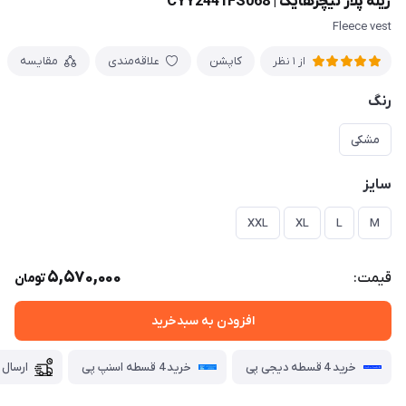
ژیله پلار نیچرهایک | CYY2441FS068
Fleece vest
کاپشن
علاقه‌مندی
مقایسه
از 1 نظر
رنگ
مشکی
سایز
XXL
XL
L
M
5,570,000
قیمت:
تومان
افزودن به سبدخرید
خرید 4 قسطه دیجی پی
خرید 4 قسطه اسنپ پی
ارسال 