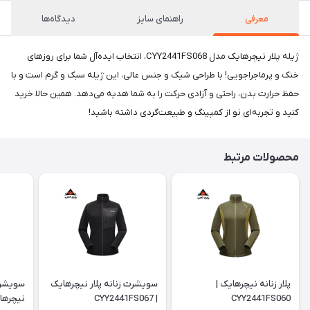
معرفی
راهنمای سایز
دیدگاه‌ها
ژیله پلار نیچرهایک مدل CYY2441FS068، انتخاب ایده‌آل شما برای روزهای
خنک و پرماجراجویی! با طراحی شیک و جنس عالی، این ژیله سبک و گرم است و با
حفظ حرارت بدن، راحتی و آزادی حرکت را به شما هدیه می‌دهد. همین حالا خرید
کنید و تجربه‌ای نو از کمپینگ و طبیعت‌گردی داشته باشید!
محصولات مرتبط
پلار زنانه نیچرهایک |
سویشرت زنانه پلار نیچرهایک
سویشرت 
CYY2441FS060
| CYY2441FS067
نیچرهایک | 066