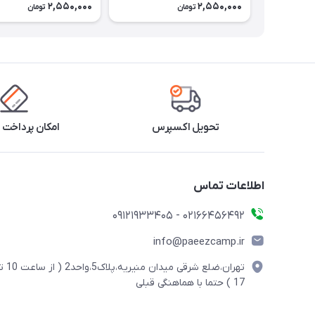
2,550,000
2,550,000
تومان
تومان
تحویل اکسپرس
امکان پرداخت 
اطلاعات تماس
02166456492 - 09121933405
info@paeezcamp.ir
تهران،ضلع شرقی میدان منیریه،پلاک5،واحد2
17 ) حتما با هماهنگی قبلی