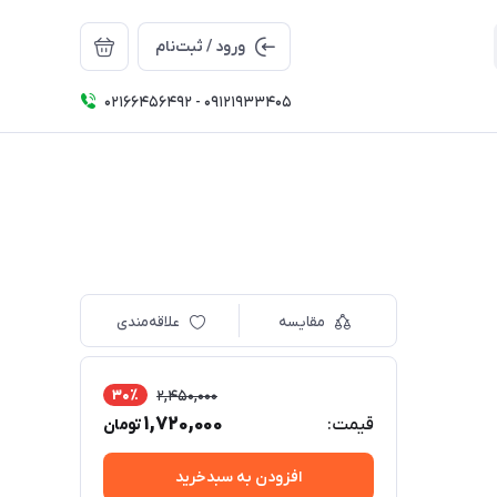
ورود / ثبت‌نام
02166456492 - 09121933405
مقایسه
علاقه‌مندی
30٪
2,450,000
1,720,000
قیمت:
تومان
افزودن به سبدخرید