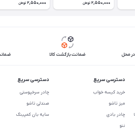
2,550,000
2,550,000
تومان
تومان
در محل
ضمانت بازگشت کالا
ضمانت 
دسترسی سریع
دسترسی سریع
خرید کیسه خواب
چادر سرخپوستی
میز تاشو
صندلی تاشو
چادر بادی
سایه بان کمپینگ
 ( از ساعت 10 تا
ننو