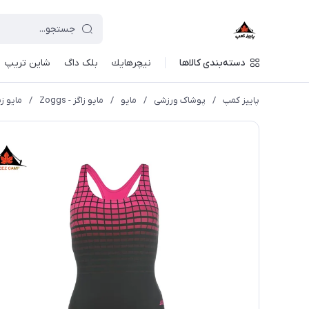
دسته‌بندی کالاها
نيچرهايك
بلک داگ
شاین تریپ
پاییز کمپ
/
پوشاک ورزشی
/
مايو
/
مایو زاگز - Zoggs
/
مایو زنانه