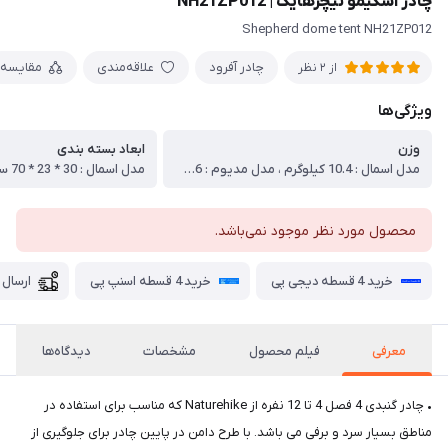
چادر اسکیمو نیچرهایک | NH21ZP012
Shepherd dome tent NH21ZP012
چادر آفرود
علاقه‌مندی
مقایسه
از 2 نظر
ویژگی‌ها
وزن
ابعاد بسته بندی
مدل اسمال : 10.4 کیلوگرم ، مدل مدیوم : 17.6 کیلوگرم ، مدل لارج : 22 کیلوگرم
محصول مورد نظر موجود نمی‌باشد.
خرید 4 قسطه دیجی پی
خرید 4 قسطه اسنپ پی
ارسال 
معرفی
فیلم محصول
مشخصات
دیدگاه‌ها
• چادر گنبدی 4 فصل 4 تا 12 نفره از Naturehike که مناسب برای استفاده در
مناطق بسیار سرد و برفی می باشد. با طرح دامن در پایین چادر برای جلوگیری از