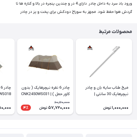
ورود باد سرد به داخل چادر. دارای 4 در و چندین پنجره در بالا و کناره ها تا
گردش هوا حفظ شود. مجهز به سوراخ دودکش برای پخت و پز در چادر
محصولات مرتبط
میخ طناب سایه بان و چادر
چادر 6 نفره نیچرهایک ( بدون
چ
نیچرهایک 30 سانتی |
کاور حمل ) | CNK2450WS031
WS018
NH19PJ014
60,120,000
50,000
57,720,000
1,000,000
4٪
تومان
تومان