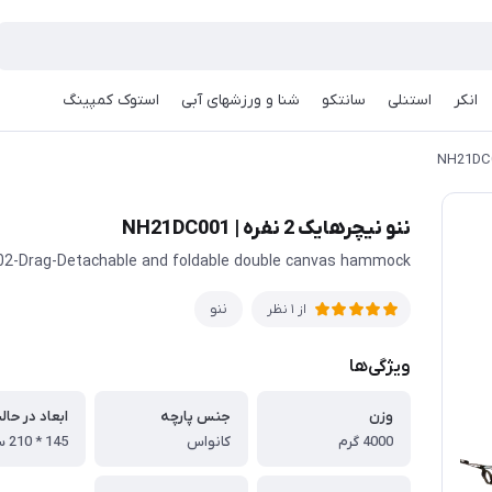
انکر
استنلی
سانتکو
شنا و ورزشهای آبی
استوک کمپینگ
ننو نیچرهایک 2 نفره | NH21DC001
2-Drag-Detachable and foldable double canvas hammock
ننو
از 1 نظر
ویژگی‌ها
وزن
جنس پارچه
ابعاد در حال
4000 گرم
کانواس