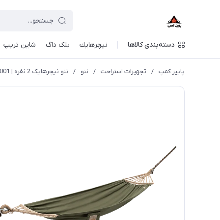
دسته‌بندی کالاها
نيچرهايك
بلک داگ
شاین تریپ
پاییز کمپ
/
تجهیزات استراحت
/
ننو
/
ننو نیچرهایک 2 نفره | NH21DC001