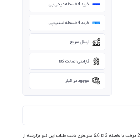
خرید 4 قسطه دیجی پی
خرید 4 قسطه اسنپ پی
ارسال سریع
گارانتی اصالت کالا
موجود در انبار
تخت آویز دست بافت نیچرهایک از برزنت ریزبافت و بسیار مستحکم ساخته شده است و با طناب قابل تنظیم در 15 موقعیت برای قرارگیری بین 2 درخت با فاصله 3 تا 6.6 متر.طرح بافت طناب این ننو برگرفته از