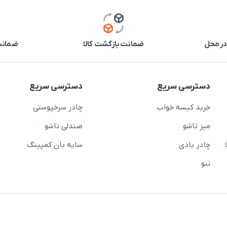
در محل
ضمانت بازگشت کالا
ضمانت 
دسترسی سریع
دسترسی سریع
خرید کیسه خواب
چادر سرخپوستی
میز تاشو
صندلی تاشو
چادر بادی
سایه بان کمپینگ
 ( از ساعت 10 تا
ننو