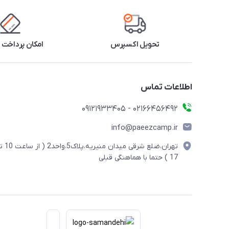
تحویل اکسپرس
امکان پرداخت 
اطلاعات تماس
02166456492 - 09121933405
info@paeezcamp.ir
تهران،ضلع شرقی میدان منیریه،پلاک5،واحد2
17 ) حتما با هماهنگی قبلی