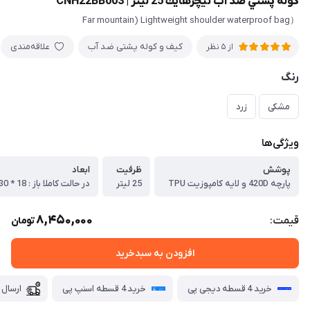
كوله پشتي ضد آب نيچرهايك 25 ليتر | CNH22BB003
（Far mountain) Lightweight shoulder waterproof bag
کیف و کوله پشتی ضد آب
علاقه‌مندی
از 5 نظر
رنگ
مشکی
زرد
ویژگی‌ها
پوشش
ظرفيت
ابعاد
پارچه 420D و لايه كامپوزیت TPU
25 ليتر
در حالت كاملا باز :‌ 18 * 30 * 48 سانتي متر
8,450,000
قیمت:
تومان
افزودن به سبدخرید
خرید 4 قسطه دیجی پی
خرید 4 قسطه اسنپ پی
ارسال 