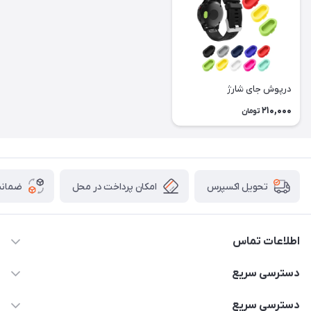
درپوش جای شارژ
210,000
تومان
امکان پرداخت در محل
ضمانت
تحویل اکسپرس
اطلاعات تماس
02166456492 - 09121933405
دسترسی سریع
info@paeezcamp.ir
خرید کیسه خواب
دسترسی سریع