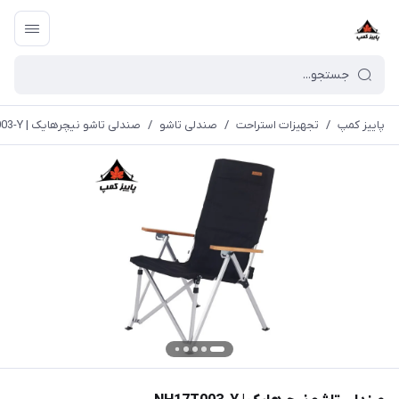
پاییز کمپ
/
تجهیزات استراحت
/
صندلی تاشو
/
صندلی تاشو نیچرهایک | NH17T003-Y