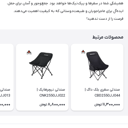
همیشگی شما در سفرها و پیک‌نیک‌ها خواهد بود. جمع‌وجور و آسان برای حمل،
ایده‌آل برای ماجراجویان و طبیعت‌دوستانی که به کیفیت اهمیت می‌دهند.
فرصت را از دست ندهید!
محصولات مرتبط
صندلی سفری بلک داگ |
صندلی نیچرهایک |
صندلی 
JJ013
CNK2550JJ022
CBD2550JJ044
00,000
8,800,000
11,300,000
تومان
تومان