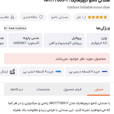
صندلی تاشو نیچرهایک | NH17T003-Y
Outdoor foldable moon chair
صندلی تاشو
علاقه‌مندی
مقایس
از 1 نظر
ویژگی‌ها
مشاهده همه
وزن
پروفیل
جنس پارچه
جن
4.2 کیلوگرم
پروفیل آلومینیوم و آهن
آکسفورد 600D86T
چو
محصول مورد نظر موجود نمی‌باشد.
خرید 4 قسطه دیجی پی
خرید 4 قسطه اسنپ پی
ارسال 
معرفی
فیلم محصول
مشخصات
دیدگاه‌ها
با صندلی تاشو نیچرهایک مدل NH17T003-Y، راحتی و سبک‌وزنی را در هر کجا
که می‌خواهید تجربه کنید. این صندلی با طراحی زیبا و مقاومت بالا، همراه