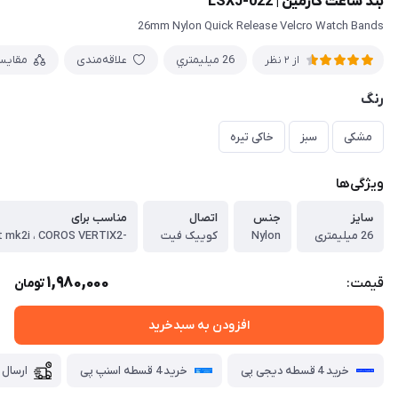
بند ساعت گارمین | LSXJ-022
26mm Nylon Quick Release Velcro Watch Bands
26 ميليمتري
علاقه‌مندی
مقایس
از 2 نظر
رنگ
مشکی
سبز
خاکی تیره
ویژگی‌ها
سایز
جنس
اتصال
مناسب برای
26 میلیمتری
Nylon
کوییک فیت
1,980,000
قیمت:
تومان
افزودن به سبدخرید
خرید 4 قسطه دیجی پی
خرید 4 قسطه اسنپ پی
ارسال 