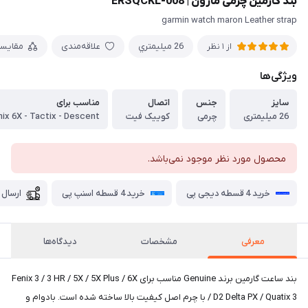
بند گارمین چرمی مارون | ERSQCKL-008
garmin watch maron Leather strap
26 ميليمتري
علاقه‌مندی
مقایس
از 1 نظر
ویژگی‌ها
سایز
جنس
اتصال
مناسب برای
26 میلیمتری
چرمی
کوییک فیت
محصول مورد نظر موجود نمی‌باشد.
خرید 4 قسطه دیجی پی
خرید 4 قسطه اسنپ پی
ارسال 
معرفی
مشخصات
دیدگاه‌ها
بند ساعت گارمین برند Genuine مناسب برای Fenix 3 / 3 HR / 5X / 5X Plus / 6X
/ D2 Delta PX / Quatix 3 با چرم اصل کیفیت بالا ساخته شده است. بادوام و