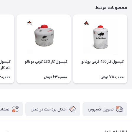
محصولات مرتبط
کپسول گاز 450 گرمی بوفالو
کپسول گاز 230 گرمی بوفالو
اتم گاز Atom Gaz
60,000
630,000
780,000
تومان
تومان
امکان پرداخت در محل
ضمانت
تحویل اکسپرس