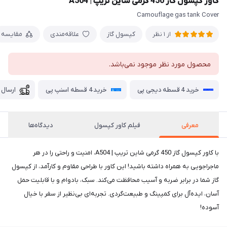
کاور کپسول گاز 450 گرمی شاین تریپ | A504
Camouflage gas tank Cover
کپسول گاز
علاقه‌مندی
مقایسه
از 1 نظر
محصول مورد نظر موجود نمی‌باشد.
خرید 4 قسطه دیجی پی
خرید 4 قسطه اسنپ پی
ارسال 
معرفی
فیلم کاور کپسول
دیدگاه‌ها
با کاور کپسول گاز 450 گرمی شاین تریپ | A504، امنیت و راحتی را در هر
ماجراجویی به همراه داشته باشید! این کاور با طراحی مقاوم و کارآمد، از کپسول
گاز شما در برابر ضربه و آسیب محافظت می‌کند. سبک، بادوام و با قابلیت حمل
آسان، ایده‌آل برای کمپینگ و طبیعت‌گردی. تجربه‌ای بی‌نظیر از سفر با خیال
آسوده!