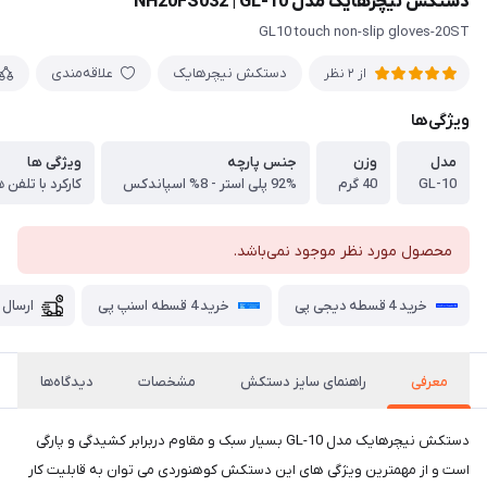
دستکش نیچرهایک مدل NH20FS032 | GL-10
GL10 touch non-slip gloves-20ST
دستکش نیچرهایک
علاقه‌مندی
از 2 نظر
ویژگی‌ها
مدل
وزن
جنس پارچه
ویژگی ها
GL-10
40 گرم
92% پلی استر - 8% اسپاندکس
محصول مورد نظر موجود نمی‌باشد.
خرید 4 قسطه دیجی پی
خرید 4 قسطه اسنپ پی
ارسال 
معرفی
راهنمای سایز دستکش
مشخصات
دیدگاه‌ها
دستکش نیچرهایک مدل GL-10 بسیار سبک و مقاوم دربرابر کشیدگی و پارگی
است و از مهمترین ویژگی های این دستکش کوهنوردی می توان به قابلیت کار