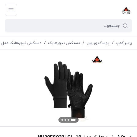
پاییز کمپ
/
پوشاک ورزشی
/
دستکش نیچرهایک
/
دستکش نیچرهایک مدل NH20FS032 | GL-10