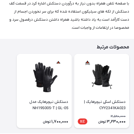
با صفحه تلفن همراه بدون نیاز به درآوردن دستکش اشاره کرد.در قسمت کف
دستکش از لکه های سیلیکون استفاده شده که برای سر نخوردن اجسام از
دست کارآمد است.به یاد داشته باشید همراه داشتن دستکش درفصول سرد و
مخصوصا در ارتفاعات از واجبات است.
محصولات مرتبط
دستکش اسکی نیچرهایک |
دستکش نیچرهایک مدل
NH19S005-T | GL-05
CYY2341KA023
3,590,000
1,700,000
3,230,000
11٪
تومان
تومان