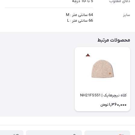
دمای مطلوب
5 تا -10 درجه
سایز
64 سانتی متر : M
66 سانتی متر : L
محصولات مرتبط
کلاه نیچرهایک | NH21FS551
1,360,000
تومان