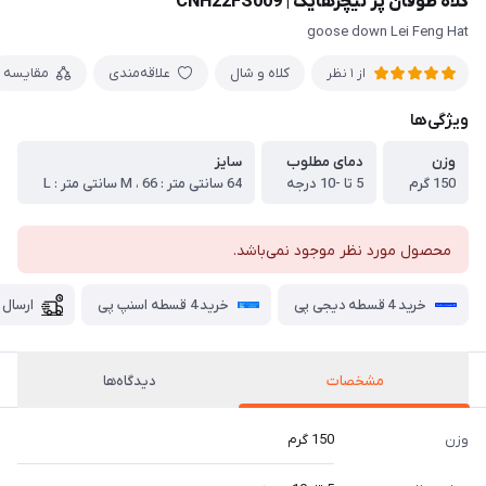
کلاه طوفان پر نیچرهایک | CNH22FS009
goose down Lei Feng Hat
کلاه و شال
علاقه‌مندی
مقایسه
از 1 نظر
ویژگی‌ها
وزن
دمای مطلوب
سایز
150 گرم
5 تا -10 درجه
64 سانتی متر : M ، 66 سانتی متر : L
محصول مورد نظر موجود نمی‌باشد.
خرید 4 قسطه دیجی پی
خرید 4 قسطه اسنپ پی
ارسال 
مشخصات
دیدگاه‌ها
وزن
150 گرم