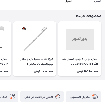
جنس
استیل
محصولات مرتبط
اتصال تونل کانوپی گنبدی بلک
میخ طناب سایه بان و چادر
داگ | CBD2550PJ016
نیچرهایک 30 سانتی |
WS014
NH19PJ014
00,000
1,000,000
5,950,000
تومان
تومان
امکان پرداخت در محل
ضمانت
تحویل اکسپرس