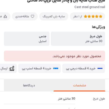
میخ طناب سایه بان و چادر شاین تریپ 30 سانتی
Cast steel ground nail
سایه بان کمپینگ
علاقه‌مندی
مق
از 1 نظر
ویژگی‌ها
طول میخ
جنس
30 سانتی متر
استیل
محصول مورد نظر موجود نمی‌باشد.
خرید 4 قسطه دیجی پی
خرید 4 قسطه اسنپ پی
ارسال 
مشخصات
دیدگاه‌ها
طول میخ
30 سانتی متر