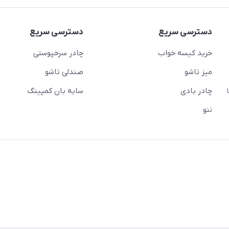
دسترسی سریع
دسترسی سریع
خرید کیسه خواب
چادر سرخپوستی
میز تاشو
صندلی تاشو
چادر بادی
سایه بان کمپینگ
 ( از ساعت 10 تا
ننو