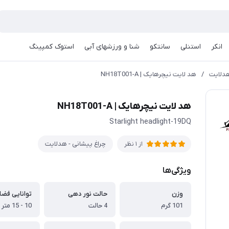
انکر
استنلی
سانتکو
شنا و ورزشهای آبی
استوک کمپینگ
هدلایت
/
هد لایت نیچرهایک | NH18T001-A
هد لایت نیچرهایک | NH18T001-A
Starlight headlight-19DQ
چراغ پیشانی - هدلایت
از 1 نظر
ویژگی‌ها
وزن
حالت نور دهی
101 گرم
4 حالت
10 - 15 متر مربع