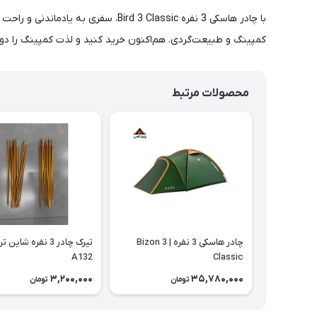
با چادر هاسکی 3 نفره rd 3 Classic
کمپینگ و طبیعت‌گردی. هم‌اکنون خرید کنید و لذت کمپینگ را دو
محصولات مرتبط
چادر هاسکی 3 نفره | Bizon 3
تیرک چادر 3 نفره شاین
A132
Classic
3,200,000
35,780,000
تومان
تومان