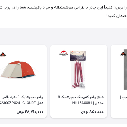
Bi، سفری به یادماندنی و راحت را تجربه کنید! این چادر با طراحی هوشمندانه و مواد باکیفیت، ش
چندان کنید!
 تریپ |
میخ چادر کمپینگ نیچرهایک 8
چادر نیچرهایک 3 نفره پل
عددی | NH15A008-I
مدل 2300ZP024 | CLOUDE
RIVER Pro
28,710,000
850,000
تومان
تومان