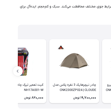
ما را در برابر شرایط جوی مختلف محافظت می‌کند. سبک و کم‌حجم، ایده‌آل برای
اس پرو
چادر نیچرهایک 3 نفره پلاس مدل
کیت تعمیر تیرک چادر |
CNK
CNK2300ZP024 | CLOUDE
NH17A001-W
RIVER
820,000
19,700,000
تومان
تومان