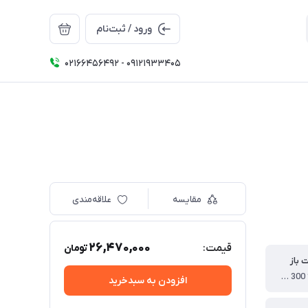
ورود / ثبت‌نام
02166456492 - 09121933405
مقایسه
علاقه‌مندی
26,470,000
قیمت:
تومان
ت باز
130 * 185 * 300 سانتی متر
افزودن به سبدخرید