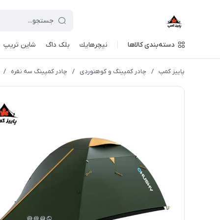
دسته‌بندی کالاها
نيچرهايك
بلک داگ
شاین تریپ
پاییز کمپ
/
چادر کمپینگ و کوهنوردی
/
چادر كمپينگ سه نفره
/