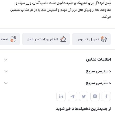
بادی ایده‌آل برای کمپینگ و طبیعت‌گردی است. نصب آسان، وزن سبک و
مقاومت بالا از ویژگی‌های برتر آن بوده و آسایش شما را در هر مکانی تضمین
می‌کند.
امکان پرداخت در محل
ضمانت
تحویل اکسپرس
اطلاعات تماس
02166456492 - 09121933405
دسترسی سریع
info@paeezcamp.ir
خرید کیسه خواب
دسترسی سریع
تهران،ضلع شرقی میدان منیریه،پلاک5،واحد2 ( از ساعت 10 تا 17 )
میز تاشو
چادر سرخپوستی
حتما با هماهنگی قبلی
چادر بادی
صندلی تاشو
ننو
از جدید‌ترین تخفیف‌ها با‌ خبر شوید
سایه بان کمپینگ