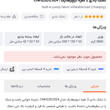
تشک بادی 2 نفره نیچرهایک | CNH22DZ024
(Chenjing) Built-in pump fabric inflatable bed
تشک بادی
علاقه‌مندی
مقایسه
از 1 نظر
ویژگی‌ها
وزن
ابعاد در حالت باز
ابعاد بسته بندی
5800 گرم
20 * 150 * 200 سانتی متر
35 * 20 * 42 سانتی متر
محصول مورد نظر موجود نمی‌باشد.
خرید 4 قسطه دیجی پی
خرید 4 قسطه اسنپ پی
ارسال 
معرفی
ویژگی ها
مشخصات
دیدگاه‌ها
با تشک بادی 2 نفره نیچرهایک مدل CNH22DZ024، تجربه خوابی راحت و سبک
را در سفرهایتان داشته باشید. با طراحی منحصر به فرد و کیفیت بالا، این تشک