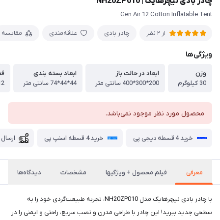
چادر بادی نیچرهایک | NH20ZP010
Gen Air 12 Cotton Inflatable Tent
چادر بادی
علاقه‌مندی
مقایسه
از 2 نظر
ویژگی‌ها
وزن
ابعاد در حالت باز
ابعاد بسته بندی
فض
30 کیلوگرم
200*300*400 سانتی متر
44*44*74 سانتی متر
12 متر م
محصول مورد نظر موجود نمی‌باشد.
خرید 4 قسطه دیجی پی
خرید 4 قسطه اسنپ پی
ارسال 
معرفی
فیلم محصول + ویژگیها
مشخصات
دیدگاه‌ها
با چادر بادی نیچرهایک مدل NH20ZP010، تجربه طبیعت‌گردی خود را به
سطحی جدید ببرید! این چادر با طراحی مدرن و نصب سریع، راحتی و ایمنی را در