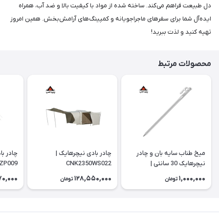
دل طبیعت فراهم می‌کند. ساخته شده از مواد با کیفیت بالا و ضد آب، همراه
ایده‌آل شما برای سفرهای ماجراجویانه و کمپینگ‌های آرامش‌بخش. همین امروز
تهیه کنید و لذت ببرید!
محصولات مرتبط
میخ طناب سایه بان و چادر
چادر بادی نیچرهایک |
چادر با
نیچرهایک 30 سانتی |
CNK2350WS022
ZP009
NH19PJ014
70,000
128,550,000
1,000,000
تومان
تومان