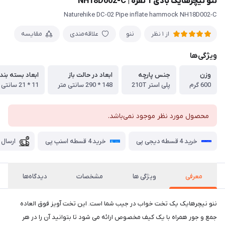
ننو نیچرهایک بادی 1 نفره | NH18D002-C
Naturehike DC-02 Pipe inflate hammock NH18D002-C
ننو
علاقه‌مندی
مقایسه
از 1 نظر
ویژگی‌ها
وزن
جنس پارچه
ابعاد در حالت باز
ابعاد بسته بند
600 گرم
پلی استر 210T
148 * 290 سانتی متر
11 * 21 سانتی متر
محصول مورد نظر موجود نمی‌باشد.
خرید 4 قسطه دیجی پی
خرید 4 قسطه اسنپ پی
ارسال 
معرفی
ویژگی ها
مشخصات
دیدگاه‌ها
ننو نیچرهایک یک تخت خواب در جیب شما است. این تخت آویز فوق العاده
جمع و جور همراه با یک کیف مخصوص ارائه می شود تا بتوانید آن را در هر