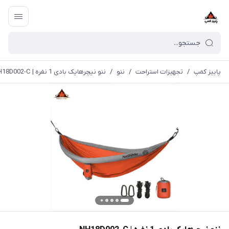
پاییز کمپ
/
تجهیزات استراحت
/
ننو
/
ننو نیچرهایک بادی 1 نفره | NH18D002-C