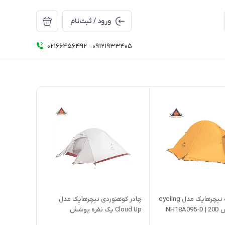
ورود / ثبت‌نام
02166456492 - 09121933405
چادر 1 نفره نیچرهایک مدل cycling
چادر کوهنوردی نیچرهایک مدل
NH18
Cloud Up یک نفره پوشش
NH18T010-T | 20D