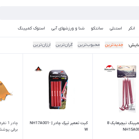
انکر
استنلی
سانتکو
شنا و ورزشهای آبی
استوک کمپینگ
جدیدترین
محبوب‌ترین
گران‌ترین
ارزان‌ترین
ایش:
میخ چادر کمپینگ نیچرهایک 8
کیت تعمیر تیرک چادر | NH17A001-
W
برفی پوشش A095-D | 20D