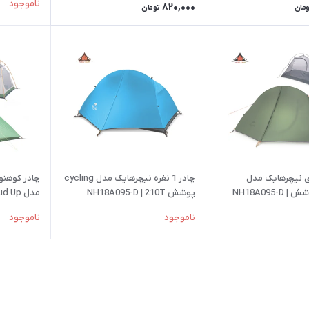
ناموجود
820,000
ومان
تومان
دی نیچرهایک مدل
چادر 1 نفره نیچرهایک مدل cycling
cycling پوشش NH18A095-D |
پوشش NH18A095-D | 210T
-T | 210T
ناموجود
ناموجود