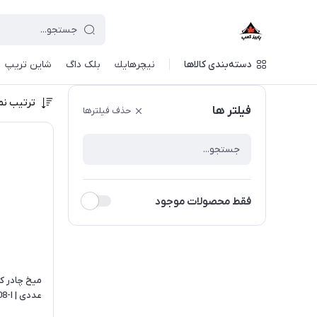
دسته‌بندی کالاها
نيچرهايك
بلک داگ
شاین تریپ
ترتیب نم
فیلتر ها
حذف فیلترها
فقط محصولات موجود
عددی | NH15A008-I