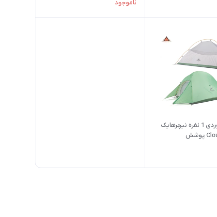
ناموجود
چادر کوهنوردی 1 نفره نیچرهایک
مدل Cloud Up پوشش
NH18T010